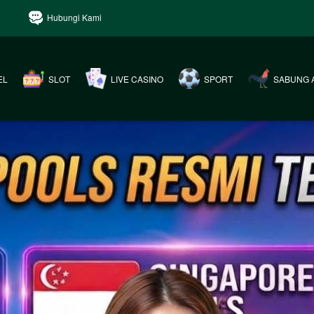
i
Hubungi Kami
EL
SLOT
LIVE CASINO
SPORT
SABUNG 