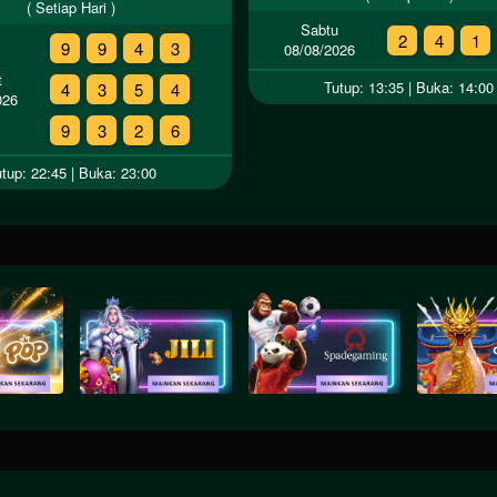
( Setiap Hari )
Sabtu
2
4
1
9
9
4
3
08/08/2026
t
Tutup: 13:35 | Buka: 14:00
4
3
5
4
026
9
3
2
6
tup: 22:45 | Buka: 23:00