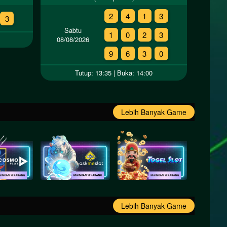
2
4
1
3
3
Sabtu
1
0
2
3
08/08/2026
9
6
3
0
Tutup: 13:35 | Buka: 14:00
Lebih Banyak Game
Lebih Banyak Game