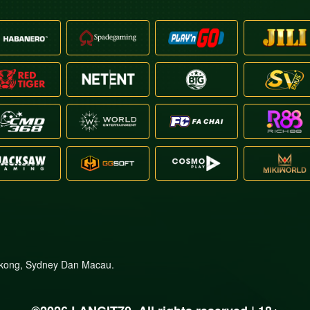
gkong, Sydney Dan Macau.