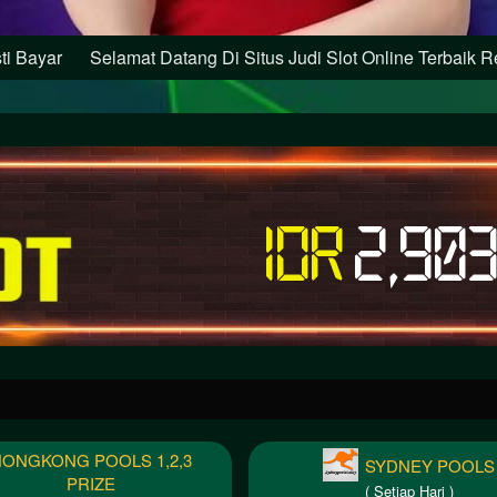
Selamat Datang Di Situs Judi Slot Online Terbaik Resmi d
IDR
2,903
HONGKONG POOLS 1,2,3
SYDNEY POOLS
PRIZE
( Setiap Hari )