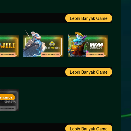
Lebih Banyak Game
Lebih Banyak Game
tenance
Lebih Banyak Game