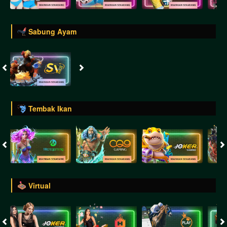
Sabung Ayam
Tembak Ikan
Virtual