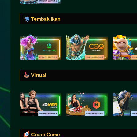
Tembak Ikan
Virtual
Crash Game