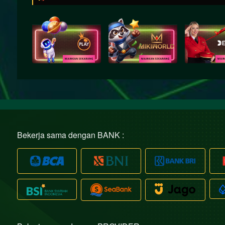
Bekerja sama dengan BANK :