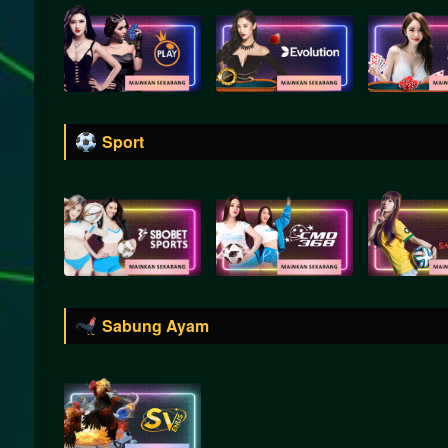
Sport
Sabung Ayam