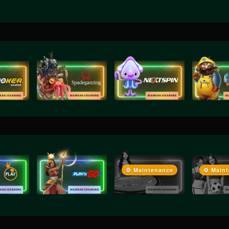
⚙ Maintenance
⚙ Main