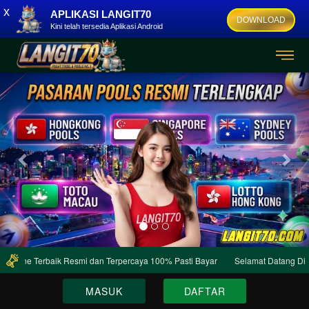
x
APLIKASI LANGIT70
DOWNLOAD
Kini telah tersedia Aplikasi Android
Previous
Nex
 Online Terbaik Resmi dan Terpercaya 100% Pasti Bayar
Selamat Datang Di Sit
MASUK
DAFTAR