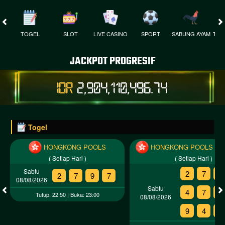
TOGEL
SLOT
LIVE CASINO
SPORT
SABUNG AYAM
TEM
JACKPOT PROGRESIF
IDR
2,904,110,501.54
Togel
HONGKONG POOLS
HONGKONG POOLS 1,2,
( Setiap Hari )
( Setiap Hari )
Sabtu
2
7
9
2
7
9
7
08/08/2026
Sabtu
4
7
1
Tutup: 22:50 | Buka: 23:00
08/08/2026
9
4
7