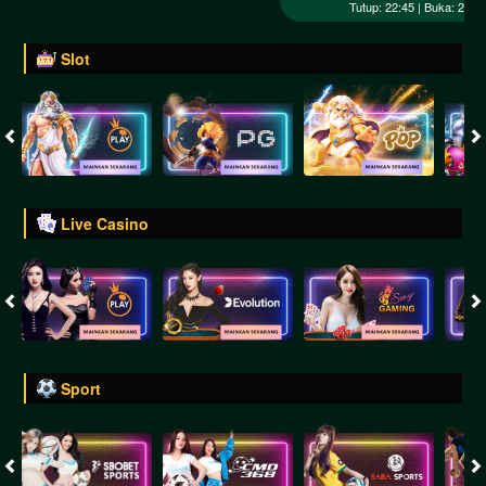
Tutup: 22:45 | Buka: 23:0
Slot
Live Casino
Sport