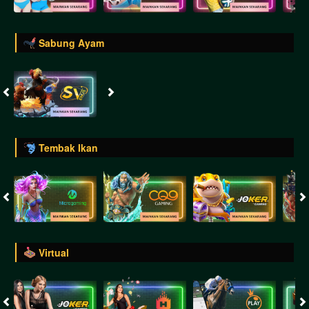
Sabung Ayam
Tembak Ikan
Virtual