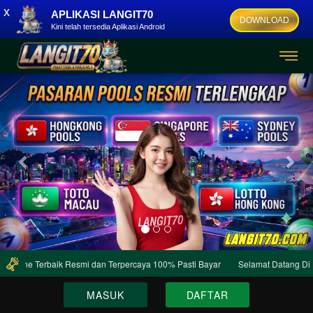
x
APLIKASI LANGIT70
DOWNLOAD
Kini telah tersedia Aplikasi Android
Previous
Nex
 Online Terbaik Resmi dan Terpercaya 100% Pasti Bayar
Selamat Datang Di Sit
MASUK
DAFTAR