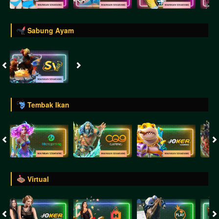
Sabung Ayam
Tembak Ikan
Virtual