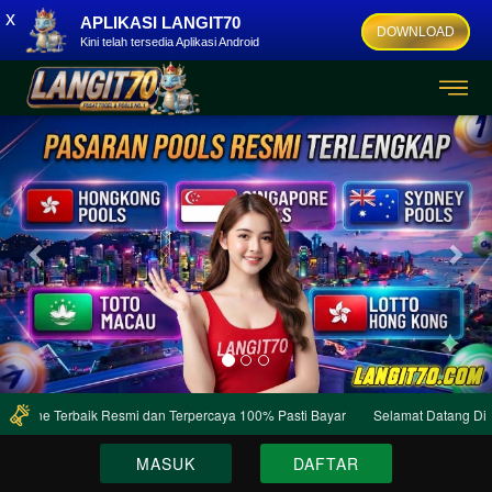
x
APLIKASI LANGIT70
DOWNLOAD
Kini telah tersedia Aplikasi Android
Previous
Nex
 Online Terbaik Resmi dan Terpercaya 100% Pasti Bayar
Selamat Datang Di Sit
MASUK
DAFTAR