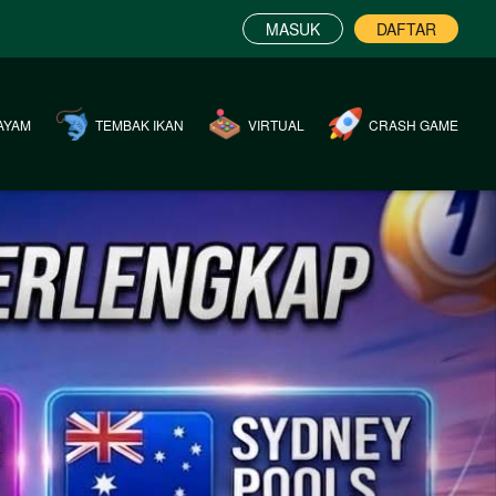
MASUK
DAFTAR
AYAM
TEMBAK IKAN
VIRTUAL
CRASH GAME
Next