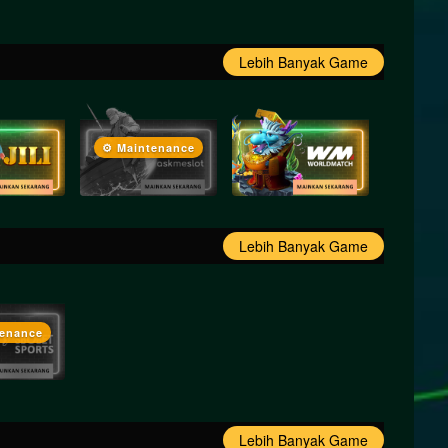
Lebih Banyak Game
⚙ Maintenance
Lebih Banyak Game
tenance
Lebih Banyak Game