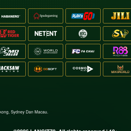
gkong, Sydney Dan Macau.