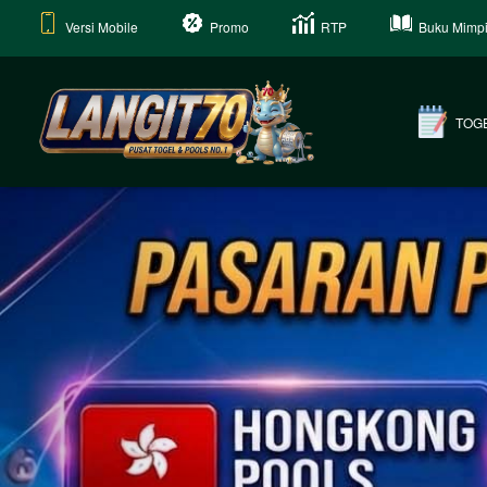
Versi Mobile
Promo
RTP
Buku Mimp
TOG
Previous