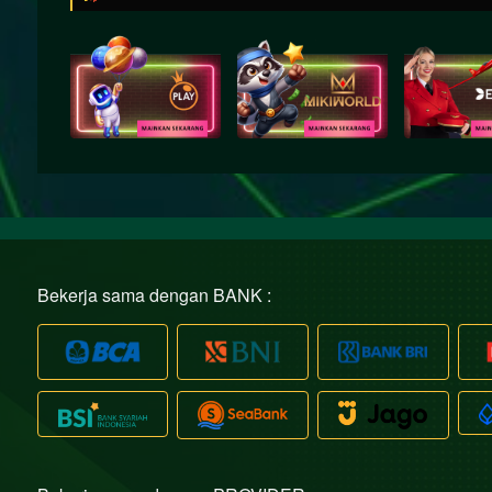
Bekerja sama dengan BANK :