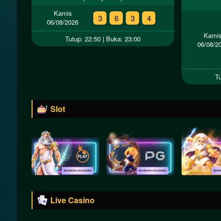
Kamis
3
6
3
4
06/08/2026
Kami
Tutup: 22:50 | Buka: 23:00
06/08/2
Tu
Slot
Live Casino