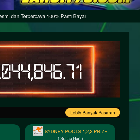
an Terpercaya 100% Pasti Bayar
,044,865.91
Lebih Banyak Pasaran
SYDNEY POOLS 1,2,3 PRIZE
( Setiap Hari )