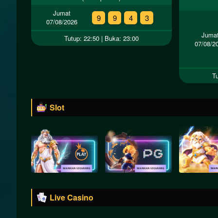
Jumat
9
9
4
3
07/08/2026
Juma
Tutup: 22:50 | Buka: 23:00
07/08/2
Tu
Slot
Live Casino