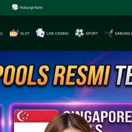
i
Hubungi Kami
EL
SLOT
LIVE CASINO
SPORT
SABUNG 