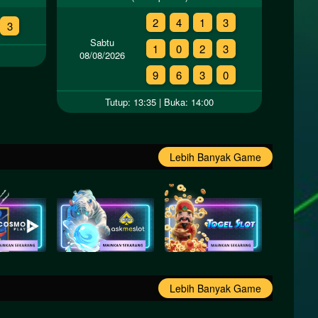
2
4
1
3
3
Sabtu
1
0
2
3
08/08/2026
9
6
3
0
Tutup: 13:35 | Buka: 14:00
Lebih Banyak Game
Lebih Banyak Game