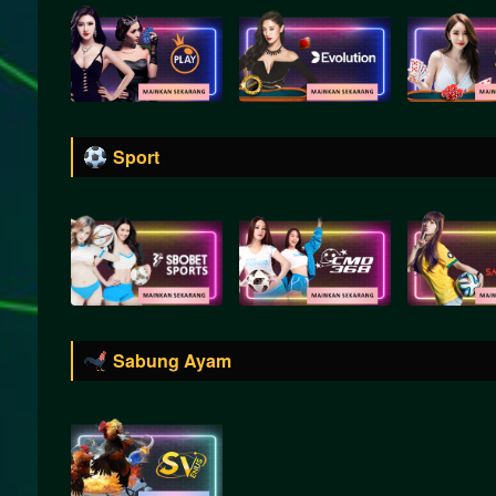
Sport
Sabung Ayam