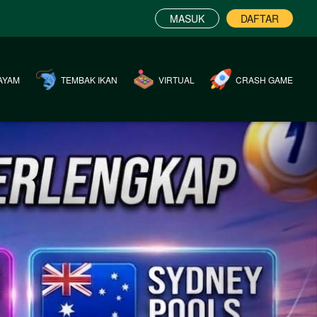
MASUK
DAFTAR
AYAM
TEMBAK IKAN
VIRTUAL
CRASH GAME
Next