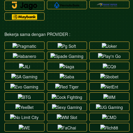
Bekerja sama dengan PROVIDER :