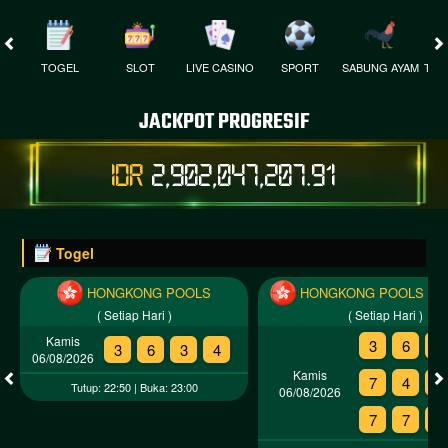
TOGEL
SLOT
LIVE CASINO
SPORT
SABUNG AYAM
TEM
JACKPOT PROGRESIF
IDR
2,902,047,211.54
Togel
HONGKONG POOLS
HONGKONG POOLS 1,2,
( Setiap Hari )
( Setiap Hari )
Kamis
3
6
3
3
6
3
4
06/08/2026
Kamis
7
4
0
Tutup: 22:50 | Buka: 23:00
06/08/2026
7
7
1