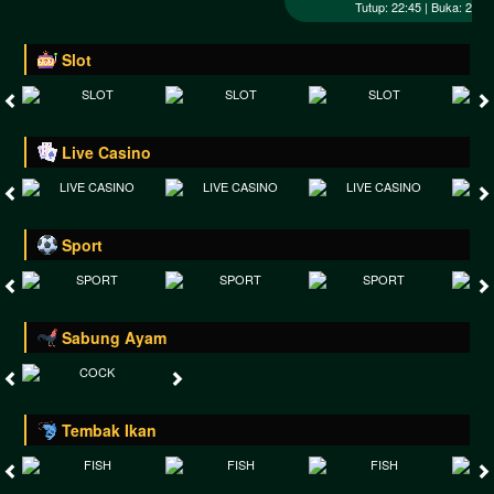
Tutup: 22:45 | Buka: 23:0
Slot
Live Casino
Sport
Sabung Ayam
Tembak Ikan