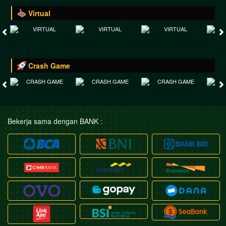
Virtual
Crash Game
Bekerja sama dengan BANK :