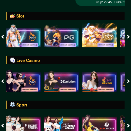
Tutup: 22:45 | Buka: 23:0
Slot
Live Casino
Sport