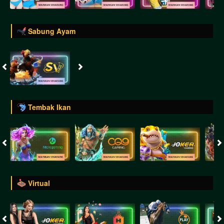
Sabung Ayam
Tembak Ikan
Virtual