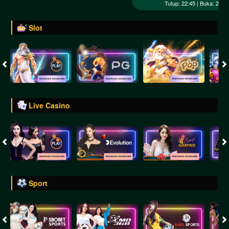
Tutup: 22:45 | Buka: 23:0
Slot
Live Casino
Sport