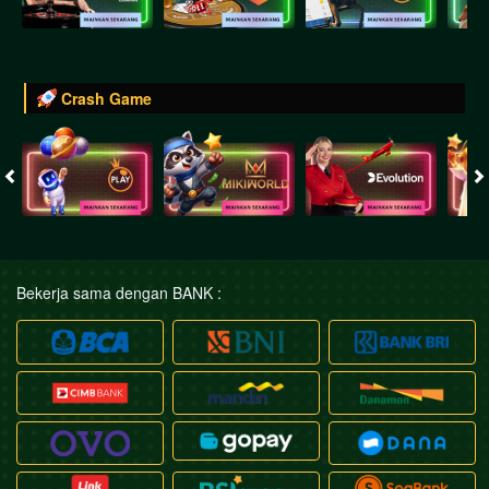
Crash Game
Bekerja sama dengan BANK :