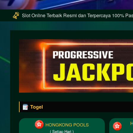
di Slot Online Terbaik Resmi dan Terpercaya 100% Pasti Bayar
Togel
HONGKONG POOLS
( Setiap Hari )