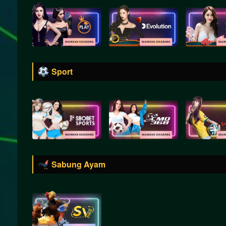
Sport
Sabung Ayam