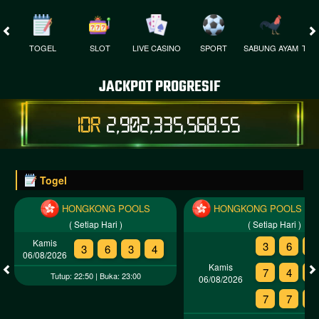
TOGEL
SLOT
LIVE CASINO
SPORT
SABUNG AYAM
TEM
JACKPOT PROGRESIF
IDR
2,902,335,573.37
Togel
HONGKONG POOLS
HONGKONG POOLS 1,2,
( Setiap Hari )
( Setiap Hari )
Kamis
3
6
3
3
6
3
4
06/08/2026
Kamis
7
4
0
Tutup: 22:50 | Buka: 23:00
06/08/2026
7
7
1