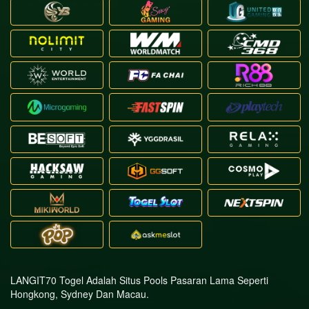
LANGIT70 Togel Adalah Situs Pools Pasaran Lama Seperti
Hongkong, Sydney Dan Macau.