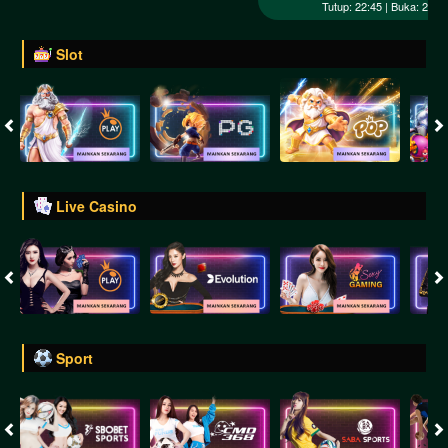
Tutup: 22:45 | Buka: 23:0
Slot
Live Casino
Sport