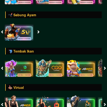
Sabung Ayam
Tembak Ikan
Virtual