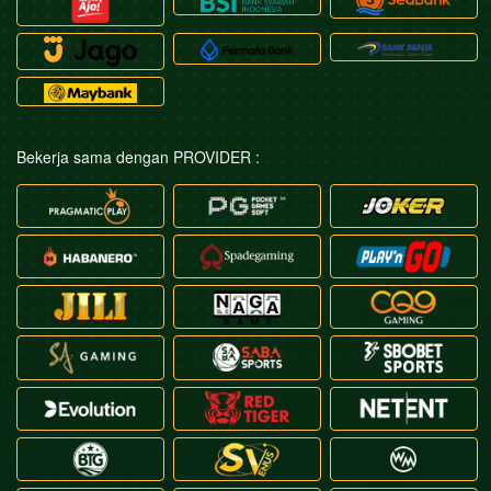
Bekerja sama dengan PROVIDER :