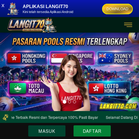
x
APLIKASI LANGIT70
DOWNLOAD
Kini telah tersedia Aplikasi Android
Previous
Nex
 Online Terbaik Resmi dan Terpercaya 100% Pasti Bayar
Selamat Datang Di Sit
MASUK
DAFTAR