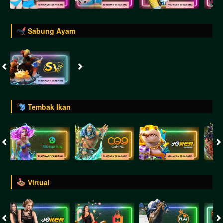
Sabung Ayam
Tembak Ikan
Virtual