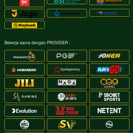
Bekerja sama dengan PROVIDER :