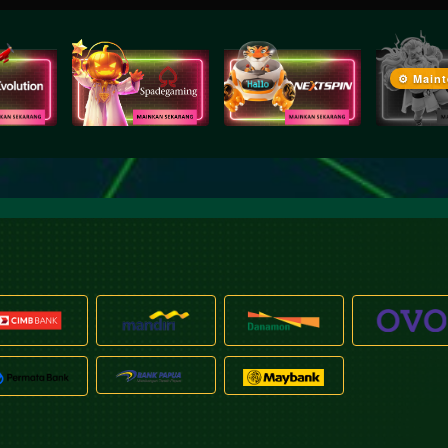
⚙ Main