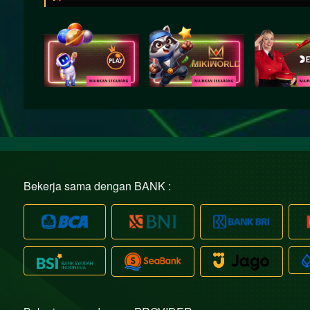
Bekerja sama dengan BANK :