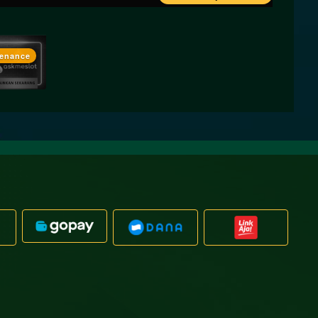
tenance