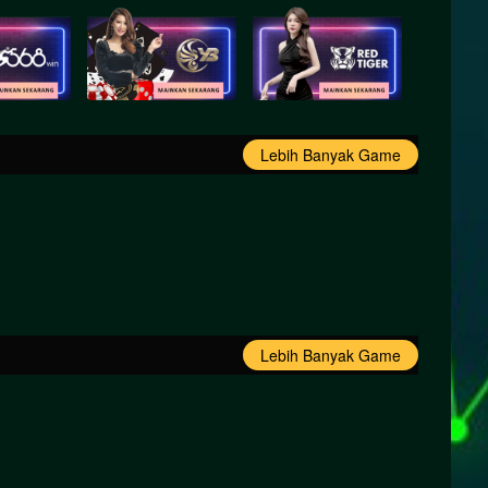
Lebih Banyak Game
Lebih Banyak Game