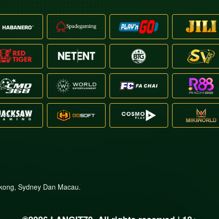
gkong, Sydney Dan Macau.