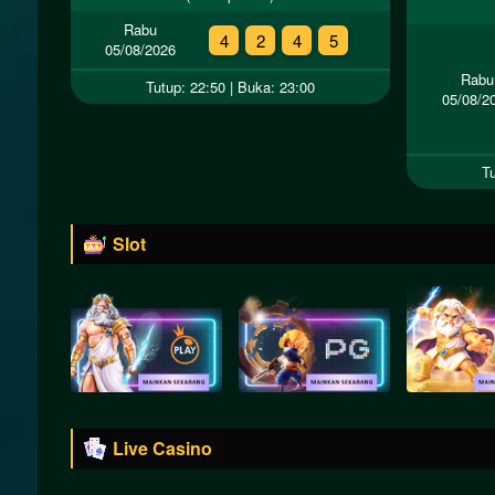
Rabu
4
2
4
5
05/08/2026
Rabu
Tutup: 22:50 | Buka: 23:00
05/08/2
Tu
Slot
Live Casino