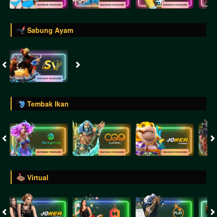
Sabung Ayam
Tembak Ikan
Virtual