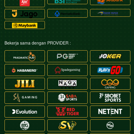
Bekerja sama dengan PROVIDER :