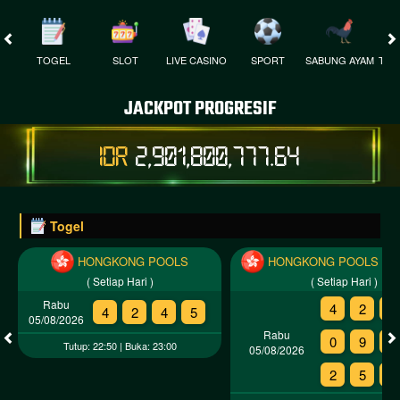
TOGEL
SLOT
LIVE CASINO
SPORT
SABUNG AYAM
TEM
JACKPOT PROGRESIF
IDR
2,901,800,782.39
Togel
HONGKONG POOLS
HONGKONG POOLS 1,2,
( Setiap Hari )
( Setiap Hari )
Rabu
4
2
4
4
2
4
5
05/08/2026
Rabu
0
9
8
Tutup: 22:50 | Buka: 23:00
05/08/2026
2
5
1