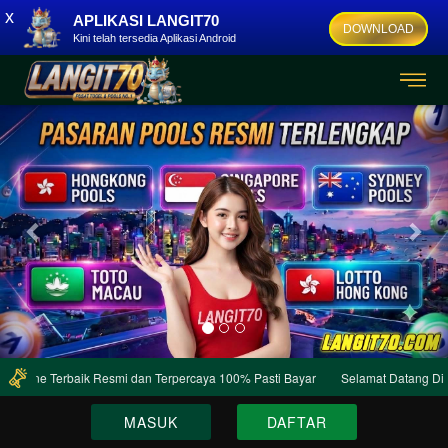
x
APLIKASI LANGIT70
DOWNLOAD
Kini telah tersedia Aplikasi Android
Previous
Nex
 Online Terbaik Resmi dan Terpercaya 100% Pasti Bayar
Selamat Datang Di Sit
MASUK
DAFTAR