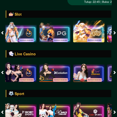
Tutup: 22:45 | Buka: 23:0
Slot
Live Casino
Sport