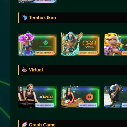
Tembak Ikan
Virtual
Crash Game