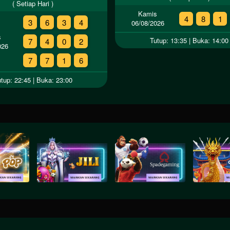
( Setiap Hari )
Kamis
4
8
1
3
6
3
4
06/08/2026
s
Tutup: 13:35 | Buka: 14:00
7
4
0
2
026
7
7
1
6
tup: 22:45 | Buka: 23:00