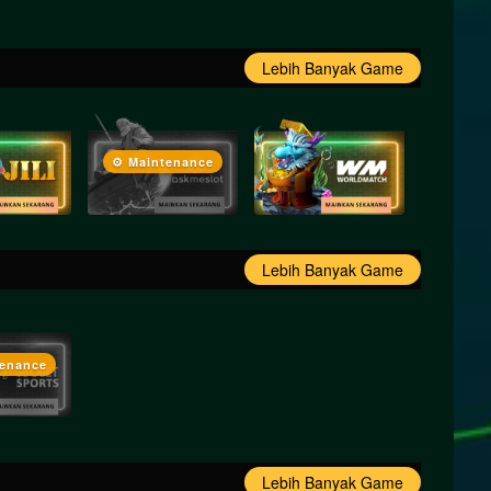
Lebih Banyak Game
⚙ Maintenance
Lebih Banyak Game
tenance
Lebih Banyak Game