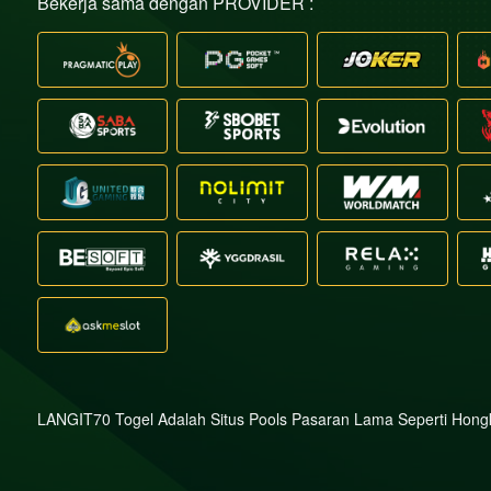
Bekerja sama dengan PROVIDER :
LANGIT70 Togel Adalah Situs Pools Pasaran Lama Seperti Hon