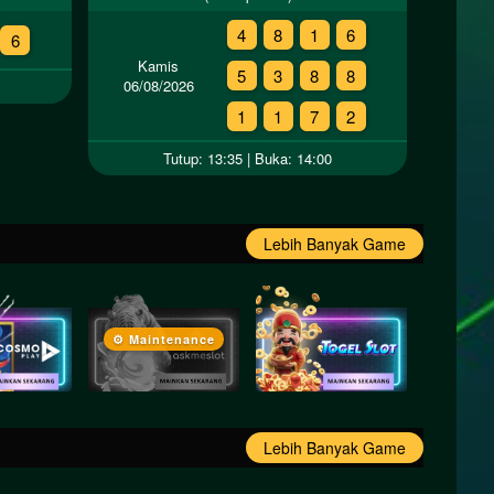
4
8
1
6
6
Kamis
5
3
8
8
06/08/2026
1
1
7
2
Tutup: 13:35 | Buka: 14:00
Lebih Banyak Game
⚙ Maintenance
Lebih Banyak Game