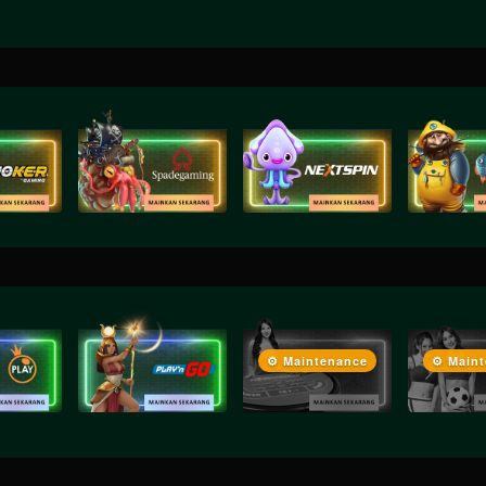
⚙ Maintenance
⚙ Main