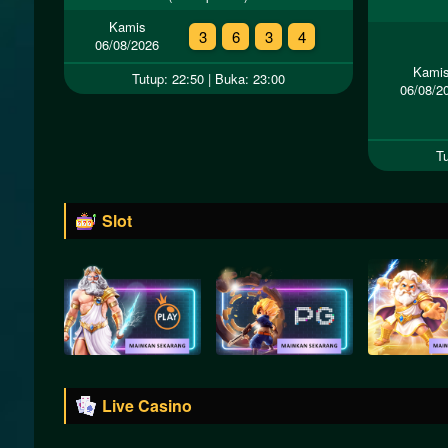
Kamis
3
6
3
4
06/08/2026
Kami
Tutup: 22:50 | Buka: 23:00
06/08/2
Tu
Slot
Live Casino