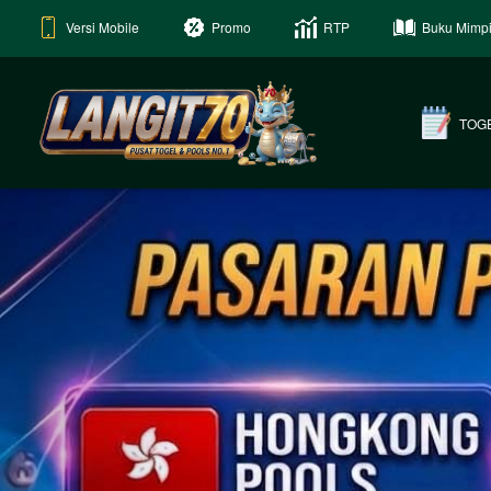
Versi Mobile
Promo
RTP
Buku Mimp
TOG
Previous