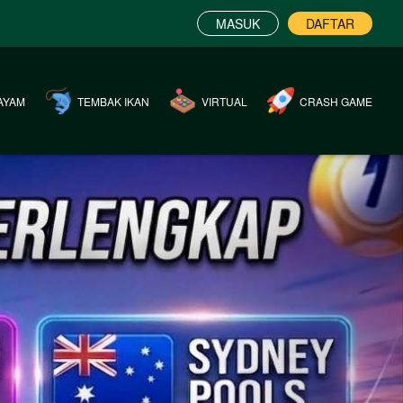
MASUK
DAFTAR
AYAM
TEMBAK IKAN
VIRTUAL
CRASH GAME
Next