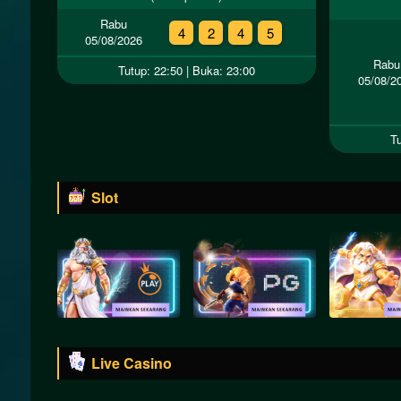
Rabu
4
2
4
5
05/08/2026
Rabu
Tutup: 22:50 | Buka: 23:00
05/08/2
Tu
Slot
Live Casino