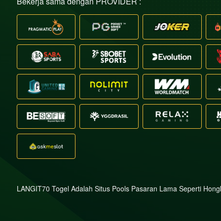
Bekerja sama dengan PROVIDER :
LANGIT70 Togel Adalah Situs Pools Pasaran Lama Seperti Hon