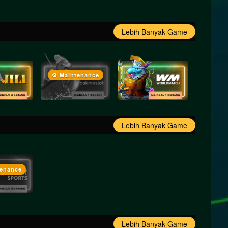
Lebih Banyak Game
⚙ Maintenance
Lebih Banyak Game
tenance
Lebih Banyak Game