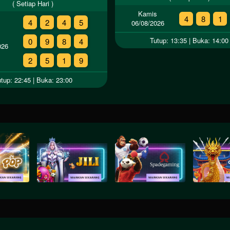
( Setiap Hari )
Kamis
4
8
1
4
2
4
5
06/08/2026
Tutup: 13:35 | Buka: 14:00
0
9
8
4
026
2
5
1
9
tup: 22:45 | Buka: 23:00