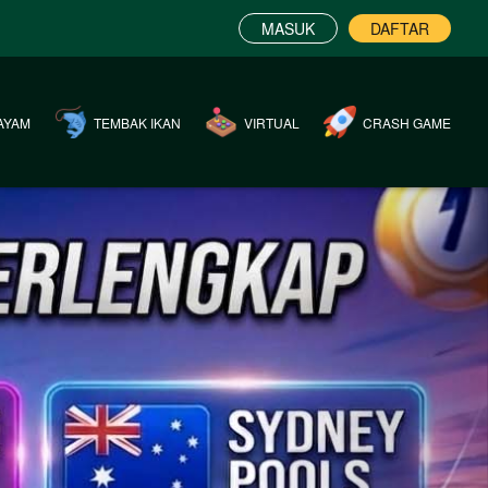
MASUK
DAFTAR
AYAM
TEMBAK IKAN
VIRTUAL
CRASH GAME
Next