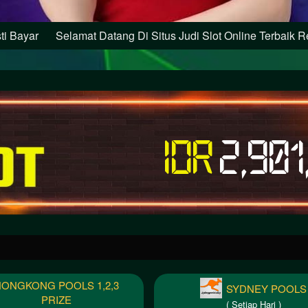
Selamat Datang Di Situs Judi Slot Online Terbaik Resmi d
IDR
2,90
HONGKONG POOLS 1,2,3
SYDNEY POOLS
PRIZE
( Setiap Hari )