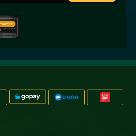
tenance