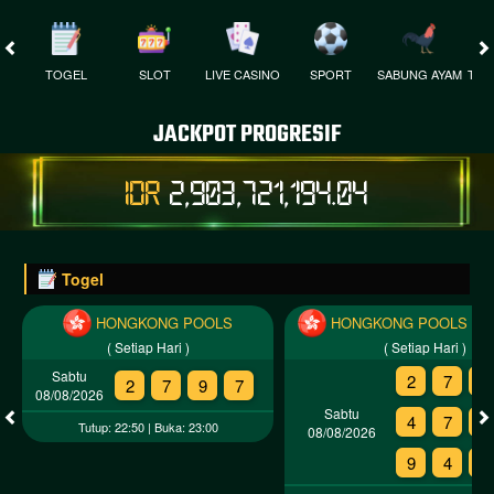
TOGEL
SLOT
LIVE CASINO
SPORT
SABUNG AYAM
TEM
JACKPOT PROGRESIF
IDR
2,903,721,198.84
Togel
HONGKONG POOLS
HONGKONG POOLS 1,2,
( Setiap Hari )
( Setiap Hari )
Sabtu
2
7
9
2
7
9
7
08/08/2026
Sabtu
4
7
1
Tutup: 22:50 | Buka: 23:00
08/08/2026
9
4
7