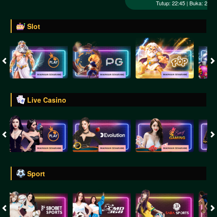
Tutup: 22:45 | Buka: 23:0
Slot
Live Casino
Sport