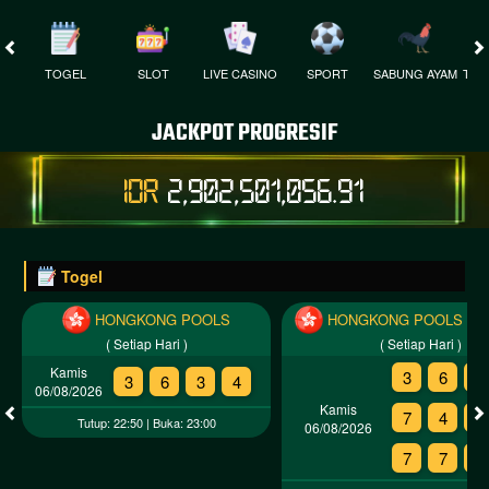
TOGEL
SLOT
LIVE CASINO
SPORT
SABUNG AYAM
TEM
JACKPOT PROGRESIF
IDR
2,902,501,061.73
Togel
HONGKONG POOLS
HONGKONG POOLS 1,2,
( Setiap Hari )
( Setiap Hari )
Kamis
3
6
3
3
6
3
4
06/08/2026
Kamis
7
4
0
Tutup: 22:50 | Buka: 23:00
06/08/2026
7
7
1