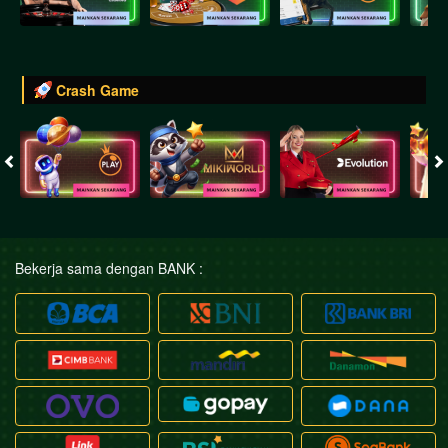
Crash Game
Bekerja sama dengan BANK :