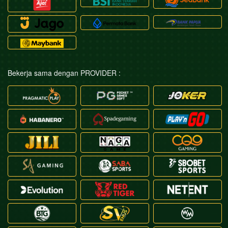
Bekerja sama dengan PROVIDER :