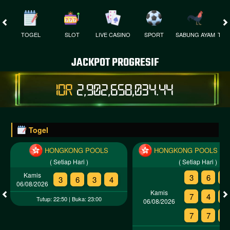
TOGEL
SLOT
LIVE CASINO
SPORT
SABUNG AYAM
TEM
JACKPOT PROGRESIF
IDR
2,902,658,039.24
Togel
HONGKONG POOLS
HONGKONG POOLS 1,2,
( Setiap Hari )
( Setiap Hari )
Kamis
3
6
3
3
6
3
4
06/08/2026
Kamis
7
4
0
Tutup: 22:50 | Buka: 23:00
06/08/2026
7
7
1