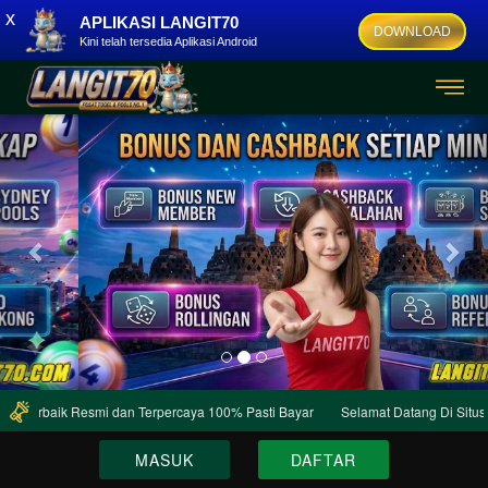
x
APLIKASI LANGIT70
DOWNLOAD
Kini telah tersedia Aplikasi Android
Previous
Nex
ne Terbaik Resmi dan Terpercaya 100% Pasti Bayar
Selamat Datang Di Situs Ju
MASUK
DAFTAR