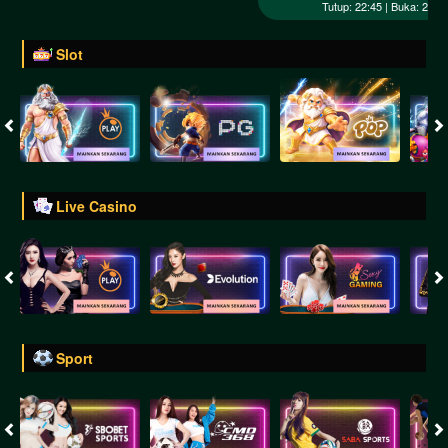
Tutup: 22:45 | Buka: 23:0
Slot
Live Casino
Sport