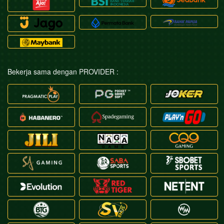
Bekerja sama dengan PROVIDER :