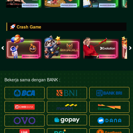
Crash Game
Bekerja sama dengan BANK :