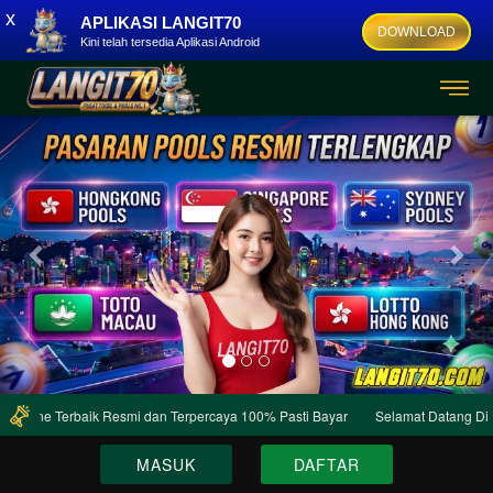
x
APLIKASI LANGIT70
DOWNLOAD
Kini telah tersedia Aplikasi Android
Previous
Nex
 Online Terbaik Resmi dan Terpercaya 100% Pasti Bayar
Selamat Datang Di Sit
MASUK
DAFTAR