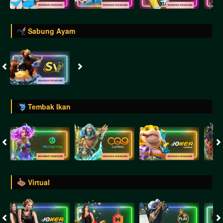
Sabung Ayam
Tembak Ikan
Virtual