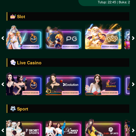
Tutup: 22:45 | Buka: 23:0
Slot
Live Casino
Sport