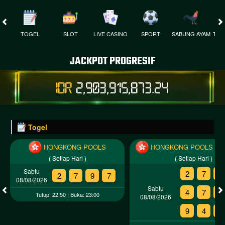
TOGEL
SLOT
LIVE CASINO
SPORT
SABUNG AYAM
TEM
JACKPOT PROGRESIF
IDR
2,903,915,878.62
Togel
HONGKONG POOLS
HONGKONG POOLS 1,2,
( Setiap Hari )
( Setiap Hari )
Sabtu
2
7
9
2
7
9
7
08/08/2026
Sabtu
4
7
1
Tutup: 22:50 | Buka: 23:00
08/08/2026
9
4
7