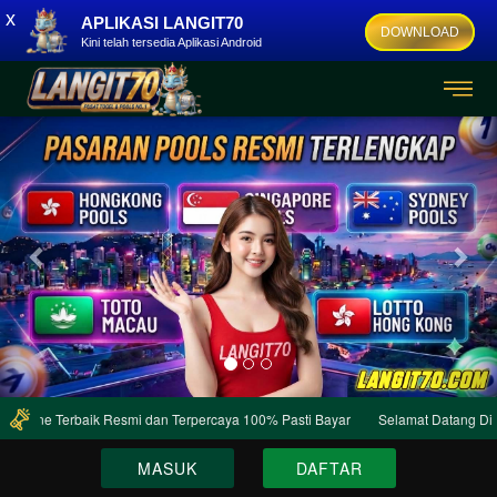
x
APLIKASI LANGIT70
DOWNLOAD
Kini telah tersedia Aplikasi Android
Previous
Nex
 Online Terbaik Resmi dan Terpercaya 100% Pasti Bayar
Selamat Datang Di Sit
MASUK
DAFTAR