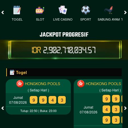
TOGEL
SLOT
LIVE CASINO
SPORT
SABUNG AYAM
TEM
JACKPOT PROGRESIF
IDR
2,902,710,039.37
Togel
HONGKONG POOLS
HONGKONG POOLS 1,2,
( Setiap Hari )
( Setiap Hari )
Jumat
9
9
4
9
9
4
3
07/08/2026
Jumat
4
3
5
Tutup: 22:50 | Buka: 23:00
07/08/2026
9
3
2