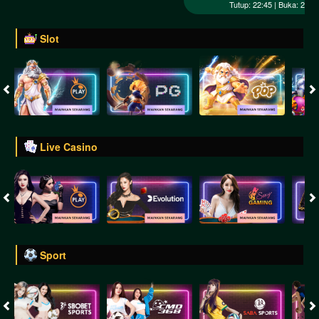
Tutup: 22:45 | Buka: 23:0
Slot
Live Casino
Sport