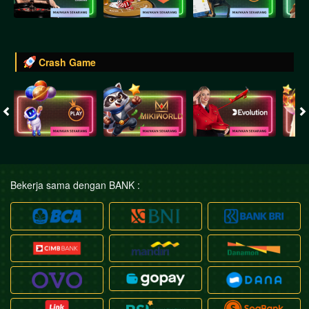
Crash Game
Bekerja sama dengan BANK :