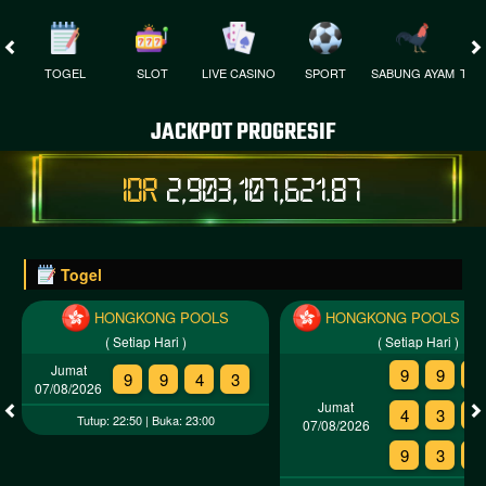
TOGEL
SLOT
LIVE CASINO
SPORT
SABUNG AYAM
TEM
JACKPOT PROGRESIF
IDR
2,903,107,626.67
Togel
HONGKONG POOLS
HONGKONG POOLS 1,2,
( Setiap Hari )
( Setiap Hari )
Jumat
9
9
4
9
9
4
3
07/08/2026
Jumat
4
3
5
Tutup: 22:50 | Buka: 23:00
07/08/2026
9
3
2