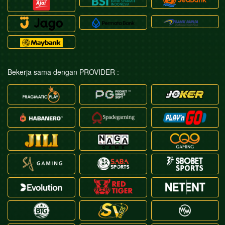
Bekerja sama dengan PROVIDER :