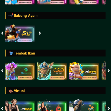
Sabung Ayam
Tembak Ikan
Virtual