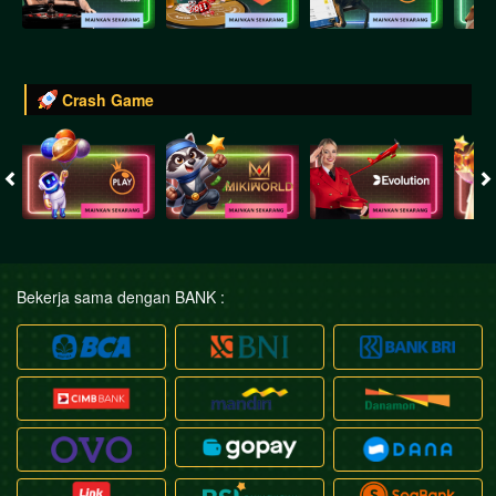
Crash Game
Bekerja sama dengan BANK :