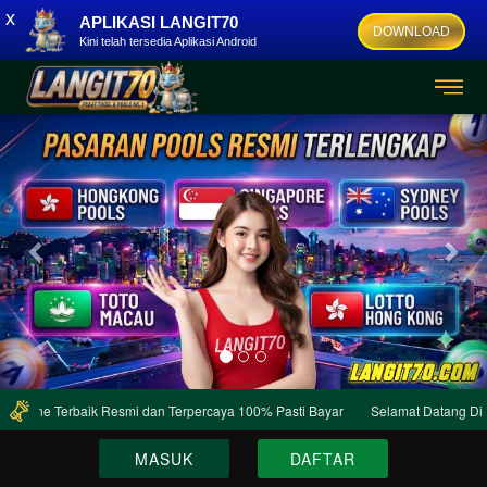
x
APLIKASI LANGIT70
DOWNLOAD
Kini telah tersedia Aplikasi Android
Previous
Nex
 Online Terbaik Resmi dan Terpercaya 100% Pasti Bayar
Selamat Datang Di Sit
MASUK
DAFTAR