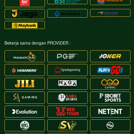
Bekerja sama dengan PROVIDER :