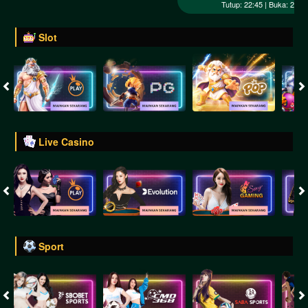
Tutup: 22:45 | Buka: 23:0
Slot
Live Casino
Sport