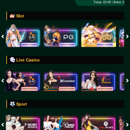
Tutup: 22:45 | Buka: 23:0
Slot
Live Casino
Sport