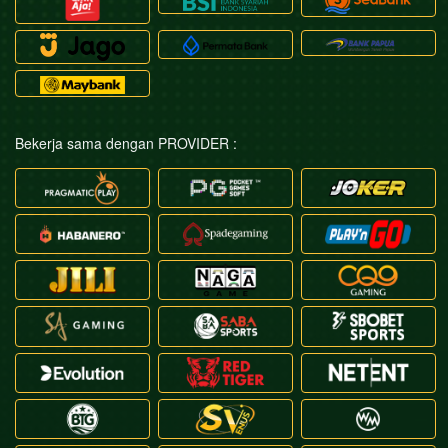
Bekerja sama dengan PROVIDER :