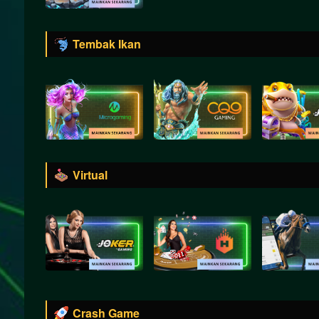
Tembak Ikan
Virtual
Crash Game