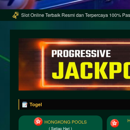
di Slot Online Terbaik Resmi dan Terpercaya 100% Pasti Bayar
Togel
HONGKONG POOLS
( Setiap Hari )