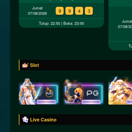
Jumat
9
9
4
3
07/08/2026
Juma
Tutup: 22:50 | Buka: 23:00
07/08/2
Tu
Slot
Live Casino