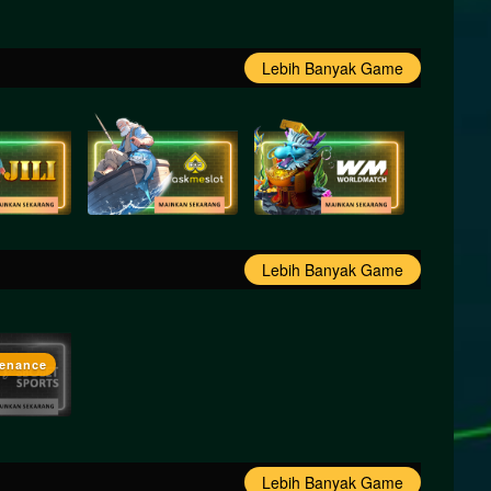
Lebih Banyak Game
Lebih Banyak Game
tenance
Lebih Banyak Game