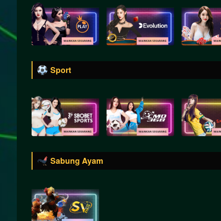
Sport
Sabung Ayam