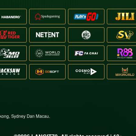
gkong, Sydney Dan Macau.