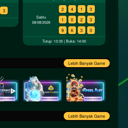
2
4
1
3
3
Sabtu
1
0
2
3
08/08/2026
9
6
3
0
Tutup: 13:35 | Buka: 14:00
Lebih Banyak Game
Lebih Banyak Game