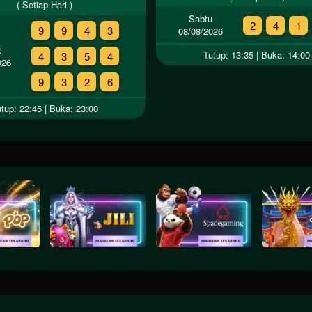
( Setiap Hari )
Sabtu
2
4
1
9
9
4
3
08/08/2026
t
Tutup: 13:35 | Buka: 14:00
4
3
5
4
026
9
3
2
6
tup: 22:45 | Buka: 23:00