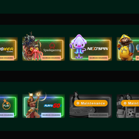
⚙ Maintenance
⚙ Main