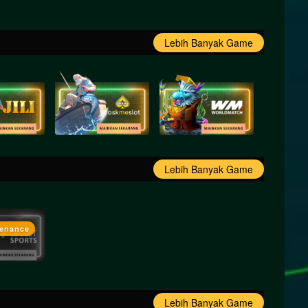
Lebih Banyak Game
Lebih Banyak Game
tenance
Lebih Banyak Game