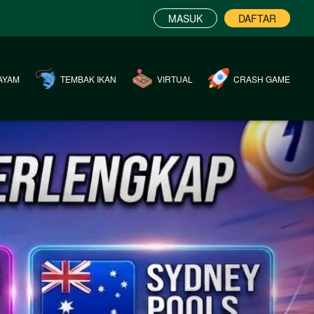
MASUK
DAFTAR
AYAM
TEMBAK IKAN
VIRTUAL
CRASH GAME
Next