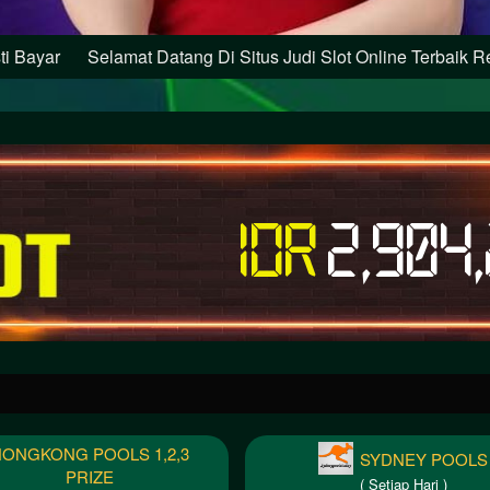
Selamat Datang Di Situs Judi Slot Online Terbaik Resmi d
IDR
2,904
HONGKONG POOLS 1,2,3
SYDNEY POOLS
PRIZE
( Setiap Hari )