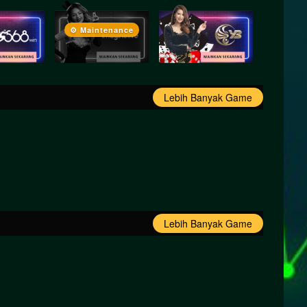
⚙ Maintenance
Lebih Banyak Game
Lebih Banyak Game