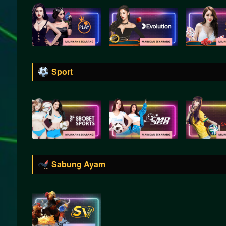
Sport
Sabung Ayam