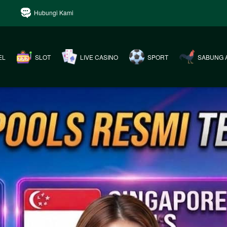
i
Hubungi Kami
EL
SLOT
LIVE CASINO
SPORT
SABUNG 