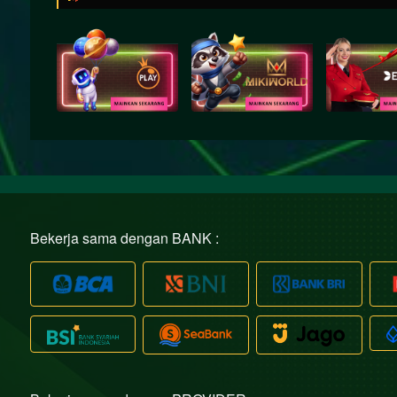
Bekerja sama dengan BANK :