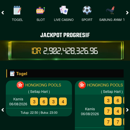
TOGEL
SLOT
LIVE CASINO
SPORT
SABUNG AYAM
TEM
JACKPOT PROGRESIF
IDR
2,902,428,331.75
Togel
HONGKONG POOLS
HONGKONG POOLS 1,2,
( Setiap Hari )
( Setiap Hari )
Kamis
3
6
3
3
6
3
4
06/08/2026
Kamis
7
4
0
Tutup: 22:50 | Buka: 23:00
06/08/2026
7
7
1