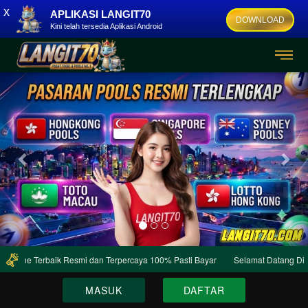
x
APLIKASI LANGIT70
DOWNLOAD
Kini telah tersedia Aplikasi Android
Previous
Nex
 Online Terbaik Resmi dan Terpercaya 100% Pasti Bayar
Selamat Datang Di Sit
MASUK
DAFTAR