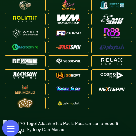
LANGIT70 Togel Adalah Situs Pools Pasaran Lama Seperti
Hongkong, Sydney Dan Macau.