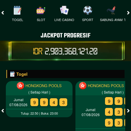
TOGEL
SLOT
LIVE CASINO
SPORT
SABUNG AYAM
TEM
JACKPOT PROGRESIF
IDR
2,903,368,126.00
Togel
HONGKONG POOLS
HONGKONG POOLS 1,2,
( Setiap Hari )
( Setiap Hari )
Jumat
9
9
4
9
9
4
3
07/08/2026
Jumat
4
3
5
Tutup: 22:50 | Buka: 23:00
07/08/2026
9
3
2