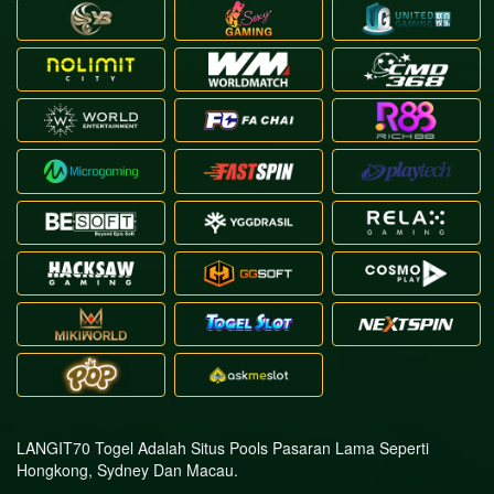
LANGIT70 Togel Adalah Situs Pools Pasaran Lama Seperti
Hongkong, Sydney Dan Macau.