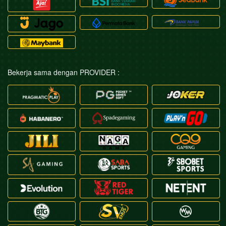
Bekerja sama dengan PROVIDER :