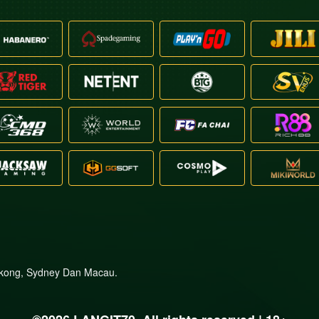
gkong, Sydney Dan Macau.