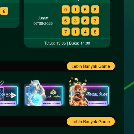
0
1
5
8
8
Jumat
6
3
6
3
07/08/2026
7
1
4
8
Tutup: 13:35 | Buka: 14:00
Lebih Banyak Game
Lebih Banyak Game