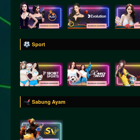
Sport
Sabung Ayam