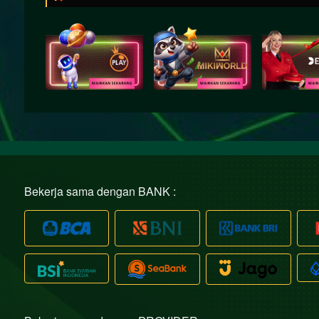
Bekerja sama dengan BANK :