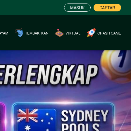
MASUK
DAFTAR
AYAM
TEMBAK IKAN
VIRTUAL
CRASH GAME
Next