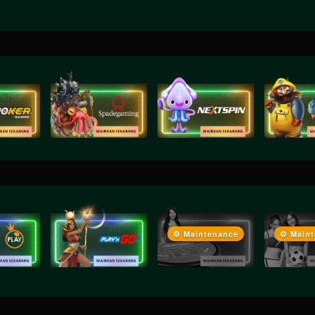
⚙ Maintenance
⚙ Main