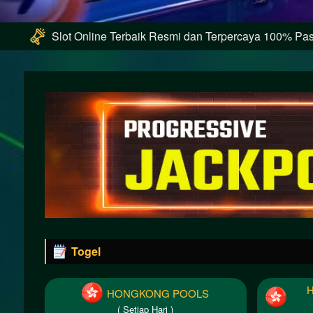
di Slot Online Terbaik Resmi dan Terpercaya 100% Pasti Bayar
Togel
HONGKONG POOLS
( Setiap Hari )