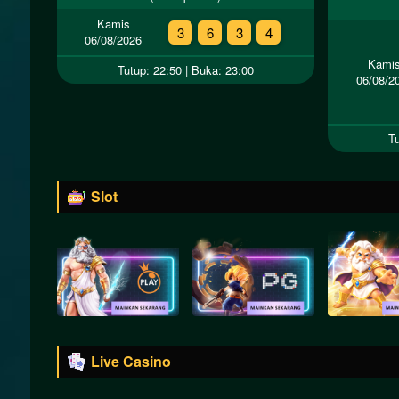
Kamis
3
6
3
4
06/08/2026
Kami
Tutup: 22:50 | Buka: 23:00
06/08/2
Tu
Slot
Live Casino