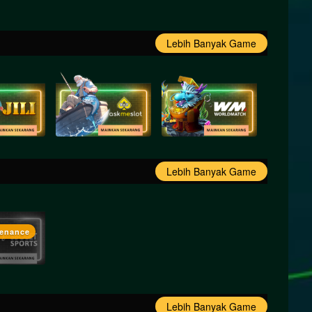
Lebih Banyak Game
Lebih Banyak Game
tenance
Lebih Banyak Game