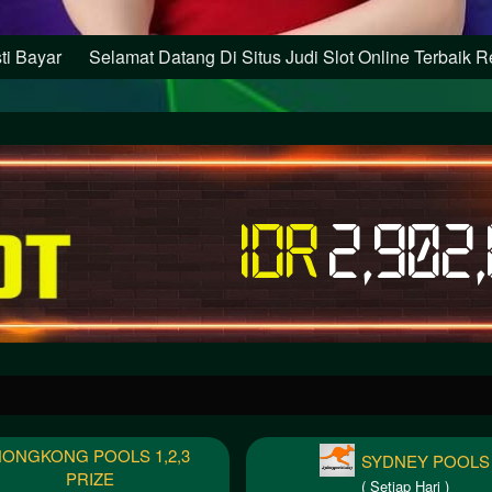
Selamat Datang Di Situs Judi Slot Online Terbaik Resmi d
IDR
2,902
HONGKONG POOLS 1,2,3
SYDNEY POOLS
PRIZE
( Setiap Hari )