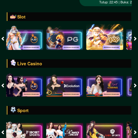
Tutup: 22:45 | Buka: 23:0
Slot
Live Casino
Sport