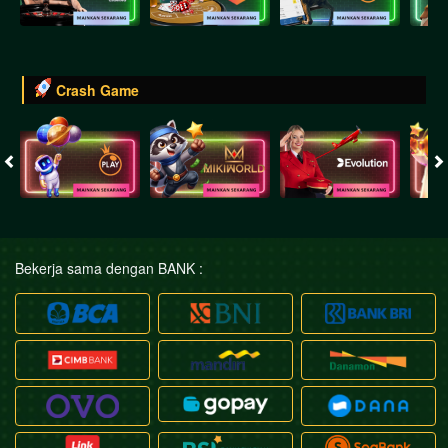
Crash Game
Bekerja sama dengan BANK :