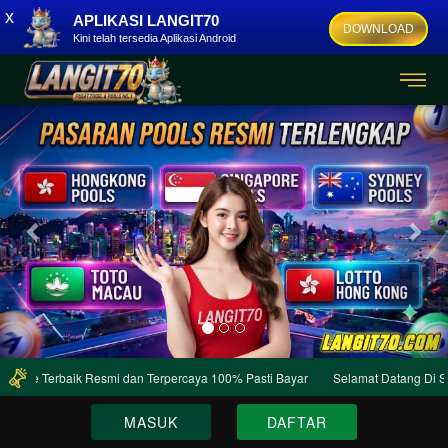
x
APLIKASI LANGIT70
DOWNLOAD
Kini telah tersedia Aplikasi Android
Previous
Nex
Online Terbaik Resmi dan Terpercaya 100% Pasti Bayar
Selamat Datang Di Situ
MASUK
DAFTAR