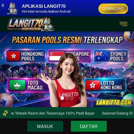
x
APLIKASI LANGIT70
DOWNLOAD
Kini telah tersedia Aplikasi Android
Previous
Nex
 Online Terbaik Resmi dan Terpercaya 100% Pasti Bayar
Selamat Datang Di Sit
MASUK
DAFTAR