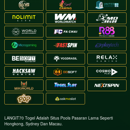
LANGIT70 Togel Adalah Situs Pools Pasaran Lama Seperti
Hongkong, Sydney Dan Macau.