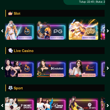
Tutup: 22:45 | Buka: 23:0
Slot
Live Casino
Sport