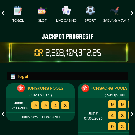
TOGEL
SLOT
LIVE CASINO
SPORT
SABUNG AYAM
TEM
JACKPOT PROGRESIF
IDR
2,903,104,377.09
Togel
HONGKONG POOLS
HONGKONG POOLS 1,2,
( Setiap Hari )
( Setiap Hari )
Jumat
9
9
4
9
9
4
3
07/08/2026
Jumat
4
3
5
Tutup: 22:50 | Buka: 23:00
07/08/2026
9
3
2