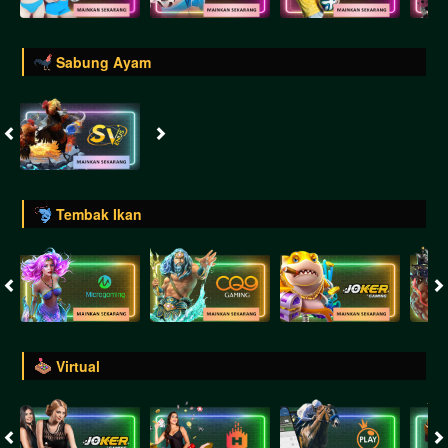
Sabung Ayam
Tembak Ikan
Virtual