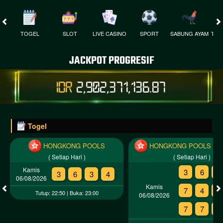
TOGEL
SLOT
LIVE CASINO
SPORT
SABUNG AYAM
TEM
JACKPOT PROGRESIF
IDR
2,902,371,141.65
Togel
HONGKONG POOLS
HONGKONG POOLS 1,2,
( Setiap Hari )
( Setiap Hari )
Kamis
3
6
3
3
6
3
4
06/08/2026
Kamis
7
4
0
Tutup: 22:50 | Buka: 23:00
06/08/2026
7
7
1