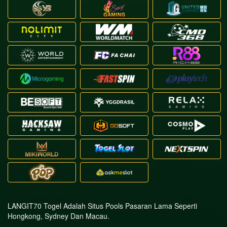
LANGIT70 Togel Adalah Situs Pools Pasaran Lama Seperti
Hongkong, Sydney Dan Macau.