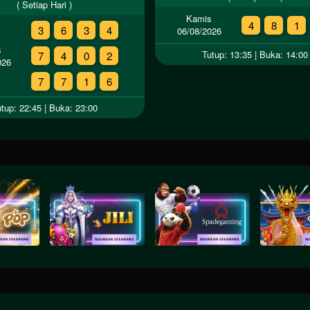
( Setiap Hari )
Kamis
4
8
1
3
6
3
4
06/08/2026
s
Tutup: 13:35 | Buka: 14:00
7
4
0
2
026
7
7
1
6
tup: 22:45 | Buka: 23:00