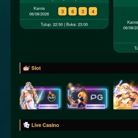
Kamis
3
6
3
4
06/08/2026
Kami
Tutup: 22:50 | Buka: 23:00
06/08/2
Tu
Slot
Live Casino