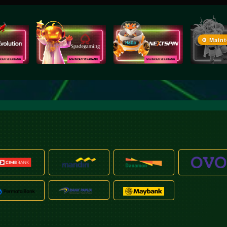
⚙ Main