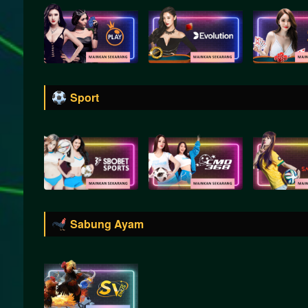
Sport
Sabung Ayam