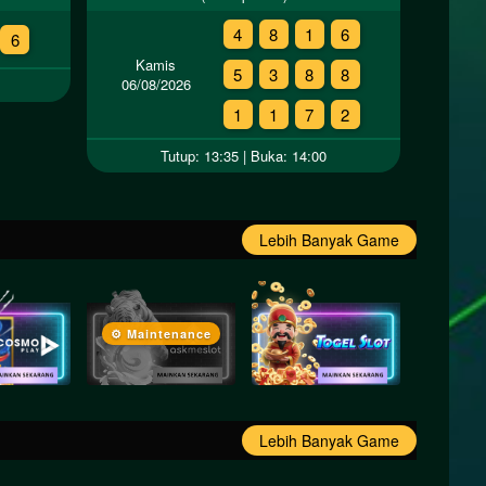
4
8
1
6
6
Kamis
5
3
8
8
06/08/2026
1
1
7
2
Tutup: 13:35 | Buka: 14:00
Lebih Banyak Game
⚙ Maintenance
Lebih Banyak Game