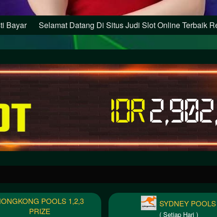
Selamat Datang Di Situs Judi Slot Online Terbaik Resmi d
IDR
2,902
HONGKONG POOLS 1,2,3
SYDNEY POOLS
PRIZE
( Setiap Hari )