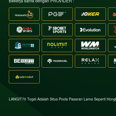
Bekerja sama dengan PROVIDER :
LANGIT70 Togel Adalah Situs Pools Pasaran Lama Seperti Hon