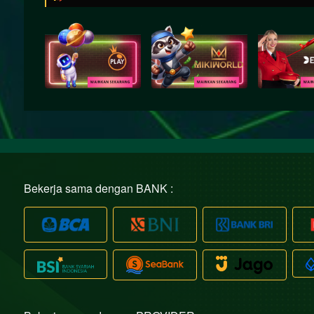
Bekerja sama dengan BANK :