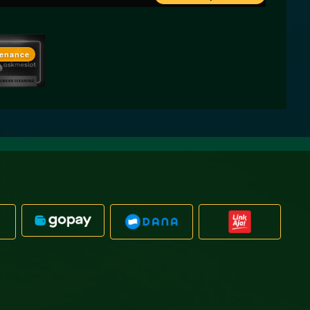
tenance