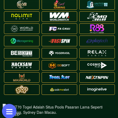
LANGIT70 Togel Adalah Situs Pools Pasaran Lama Seperti
Hongkong, Sydney Dan Macau.