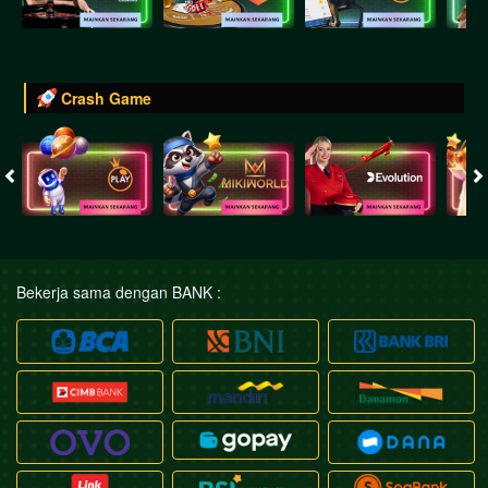
Crash Game
Bekerja sama dengan BANK :