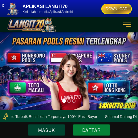
x
APLIKASI LANGIT70
DOWNLOAD
Kini telah tersedia Aplikasi Android
Previous
Nex
 Online Terbaik Resmi dan Terpercaya 100% Pasti Bayar
Selamat Datang Di Sit
MASUK
DAFTAR