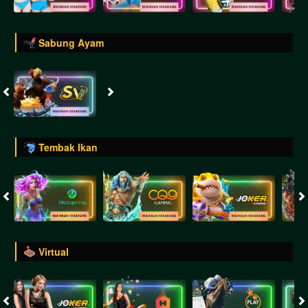
Sabung Ayam
Tembak Ikan
Virtual