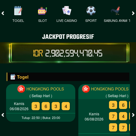
TOGEL
SLOT
LIVE CASINO
SPORT
SABUNG AYAM
TEM
JACKPOT PROGRESIF
IDR
2,902,594,475.07
Togel
HONGKONG POOLS
HONGKONG POOLS 1,2,
( Setiap Hari )
( Setiap Hari )
Kamis
3
6
3
3
6
3
4
06/08/2026
Kamis
7
4
0
Tutup: 22:50 | Buka: 23:00
06/08/2026
7
7
1