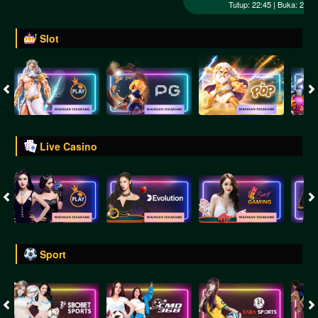
Tutup: 22:45 | Buka: 23:0
Slot
Live Casino
Sport