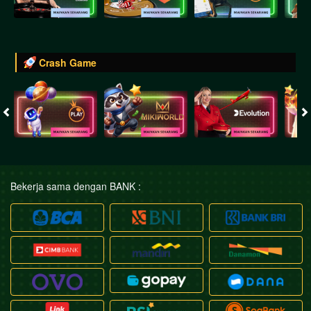
Crash Game
Bekerja sama dengan BANK :