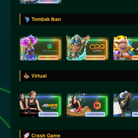
Tembak Ikan
Virtual
Crash Game