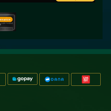
tenance