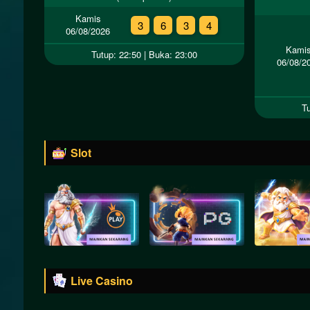
Kamis
3
6
3
4
06/08/2026
Kami
Tutup: 22:50 | Buka: 23:00
06/08/2
Tu
Slot
Live Casino