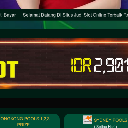
Selamat Datang Di Situs Judi Slot Online Terbaik Resmi d
IDR
2,901
HONGKONG POOLS 1,2,3
SYDNEY POOLS
PRIZE
( Setiap Hari )