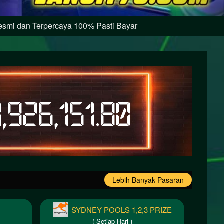
an Terpercaya 100% Pasti Bayar
,926,170.40
Lebih Banyak Pasaran
SYDNEY POOLS 1,2,3 PRIZE
( Setiap Hari )