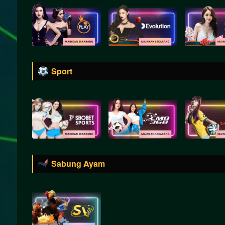
Sport
Sabung Ayam