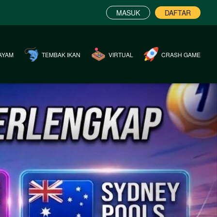
MASUK
DAFTAR
AYAM
TEMBAK IKAN
VIRTUAL
CRASH GAME
Next