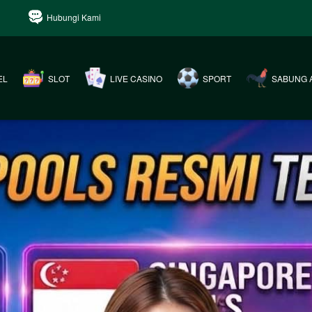
i
Hubungi Kami
EL
SLOT
LIVE CASINO
SPORT
SABUNG 