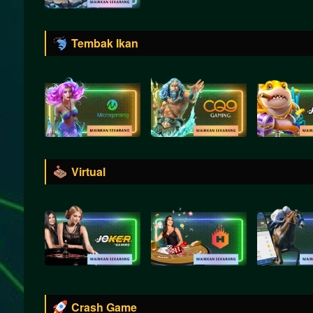
Tembak Ikan
Virtual
Crash Game