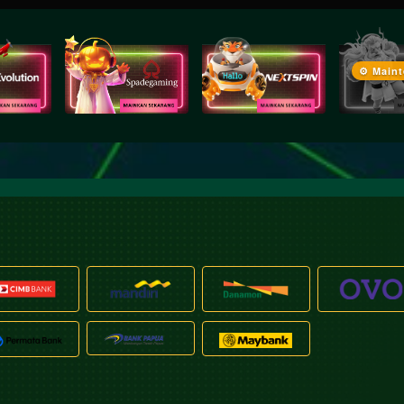
⚙ Main