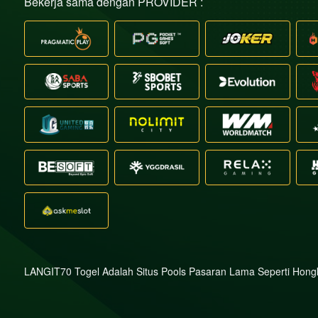
Bekerja sama dengan PROVIDER :
LANGIT70 Togel Adalah Situs Pools Pasaran Lama Seperti Hon