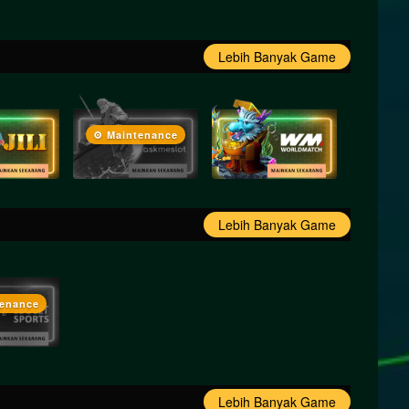
Lebih Banyak Game
⚙ Maintenance
Lebih Banyak Game
tenance
Lebih Banyak Game