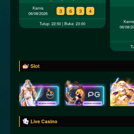
Kamis
3
6
3
4
06/08/2026
Kami
Tutup: 22:50 | Buka: 23:00
06/08/2
Tu
Slot
Live Casino