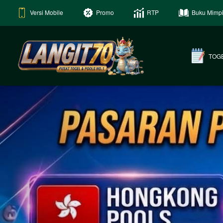
Versi Mobile
Promo
RTP
Buku Mimp
TOG
Previous