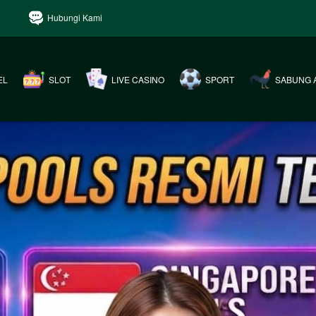
i
Hubungi Kami
EL
SLOT
LIVE CASINO
SPORT
SABUNG 