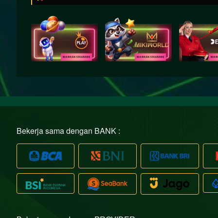
Bekerja sama dengan BANK :