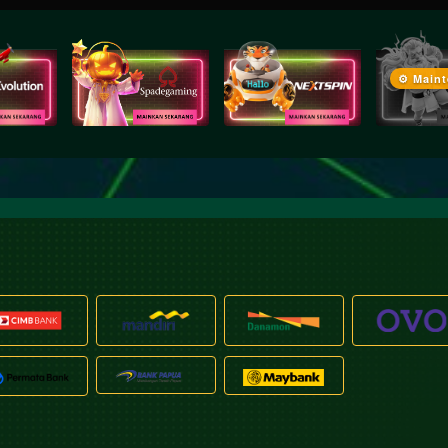
⚙ Main