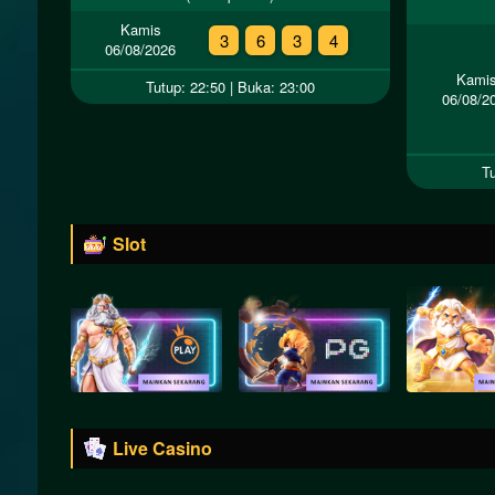
Kamis
3
6
3
4
06/08/2026
Kami
Tutup: 22:50 | Buka: 23:00
06/08/2
Tu
Slot
Live Casino