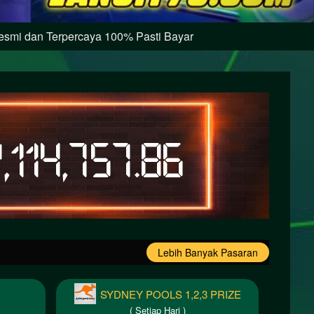
 Terpercaya 100% Pasti Bayar
,114,780.66
Lebih Banyak Pasaran
SYDNEY POOLS 1,2,3 PRIZE
( Setiap Hari )