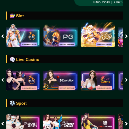
Tutup: 22:45 | Buka: 23:0
Slot
Live Casino
Sport