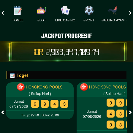
TOGEL
SLOT
LIVE CASINO
SPORT
SABUNG AYAM
TEM
JACKPOT PROGRESIF
IDR
2,903,347,113.96
Togel
HONGKONG POOLS
HONGKONG POOLS 1,2,
( Setiap Hari )
( Setiap Hari )
Jumat
9
9
4
9
9
4
3
07/08/2026
Jumat
4
3
5
Tutup: 22:50 | Buka: 23:00
07/08/2026
9
3
2