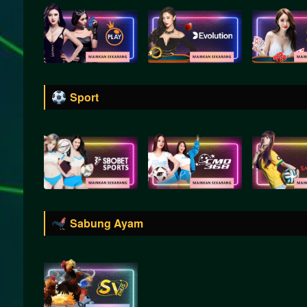
Sport
Sabung Ayam