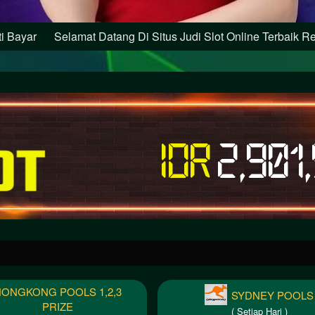
Selamat Datang Di Situs Judi Slot Online Terbaik Resmi da
IDR
2,901
HONGKONG POOLS 1,2,3
SYDNEY POOLS
PRIZE
( Setiap Hari )