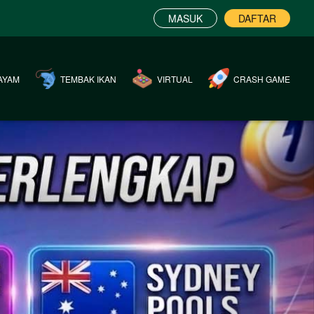
MASUK
DAFTAR
AYAM
TEMBAK IKAN
VIRTUAL
CRASH GAME
Next