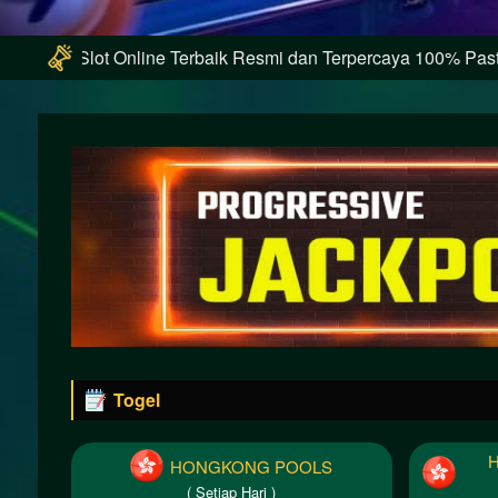
i Slot Online Terbaik Resmi dan Terpercaya 100% Pasti Bayar
Togel
HONGKONG POOLS
( Setiap Hari )