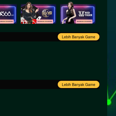
Lebih Banyak Game
Lebih Banyak Game