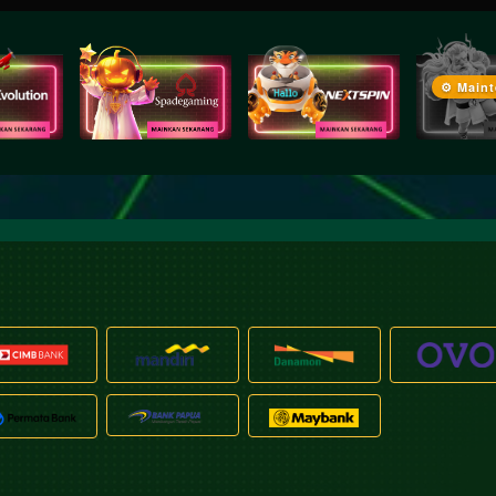
⚙ Main